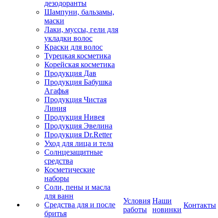
дезодоранты
Шампуни, бальзамы,
маски
Лаки, муссы, гели для
укладки волос
Краски для волос
Турецкая косметика
Корейская косметика
Продукция Дав
Продукция Бабушка
Агафья
Продукция Чистая
Линия
Продукция Нивея
Продукция Эвелина
Продукция Dr.Retter
Уход для лица и тела
Солнцезащитные
средства
Косметические
наборы
Соли, пены и масла
для ванн
Условия
Наши
Средства для и после
Контакты
работы
новинки
бритья