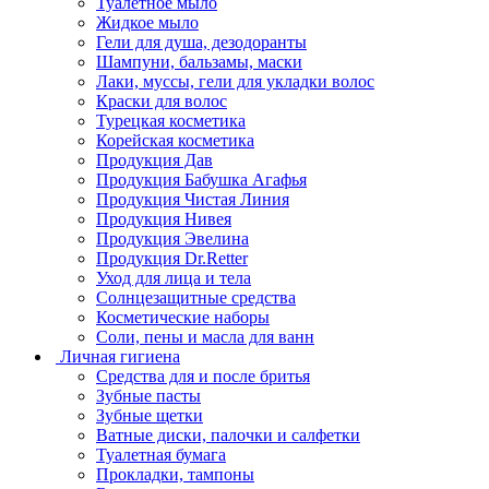
Туалетное мыло
Жидкое мыло
Гели для душа, дезодоранты
Шампуни, бальзамы, маски
Лаки, муссы, гели для укладки волос
Краски для волос
Турецкая косметика
Корейская косметика
Продукция Дав
Продукция Бабушка Агафья
Продукция Чистая Линия
Продукция Нивея
Продукция Эвелина
Продукция Dr.Retter
Уход для лица и тела
Солнцезащитные средства
Косметические наборы
Соли, пены и масла для ванн
Личная гигиена
Средства для и после бритья
Зубные пасты
Зубные щетки
Ватные диски, палочки и салфетки
Туалетная бумага
Прокладки, тампоны