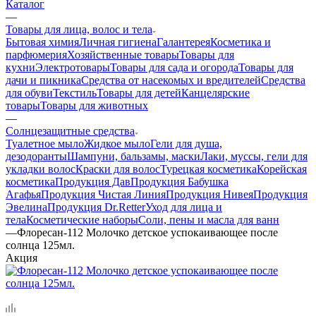
Каталог
—
Товары для лица, волос и тела
Бытовая химия
Личная гигиена
Галантерея
Косметика и
парфюмерия
Хозяйственные товары
Товары для
кухни
Электротовары
Товары для сада и огорода
Товары для
дачи и пикника
Средства от насекомых и вредителей
Средства
для обуви
Текстиль
Товары для детей
Канцелярские
товары
Товары для животных
—
Солнцезащитные средства
Туалетное мыло
Жидкое мыло
Гели для душа,
дезодоранты
Шампуни, бальзамы, маски
Лаки, муссы, гели для
укладки волос
Краски для волос
Турецкая косметика
Корейская
косметика
Продукция Дав
Продукция Бабушка
Агафья
Продукция Чистая Линия
Продукция Нивея
Продукция
Эвелина
Продукция Dr.Retter
Уход для лица и
тела
Косметические наборы
Соли, пены и масла для ванн
—
Флоресан-112 Молочко детское успокаивающее после
солнца 125мл.
Акция