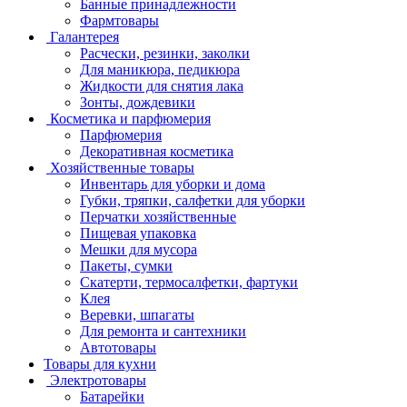
Банные принадлежности
Фармтовары
Галантерея
Расчески, резинки, заколки
Для маникюра, педикюра
Жидкости для снятия лака
Зонты, дождевики
Косметика и парфюмерия
Парфюмерия
Декоративная косметика
Хозяйственные товары
Инвентарь для уборки и дома
Губки, тряпки, салфетки для уборки
Перчатки хозяйственные
Пищевая упаковка
Мешки для мусора
Пакеты, сумки
Скатерти, термосалфетки, фартуки
Клея
Веревки, шпагаты
Для ремонта и сантехники
Автотовары
Товары для кухни
Электротовары
Батарейки