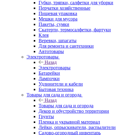
Губки, тряпки, салфетки для уборки
Перчатки хозяйственные
Пищевая упаковка
Мешки для мусора
Пакеты, сумки
Скатерти, термосалфетки, фартуки
Клея
Веревки, шпагаты
Для ремонта и сантехники
Автотовары
Электротовары
Назад
Электротовары
Батарейки
Лампочки
Удлинители и кабели
Бытовая техника
Товары для сада и огорода
Назад
Товары для сада и огорода
Декор и обустройство территории
Грунты
Пленка и укрывной материал
Лейки, опрыскиватели, распылители
Садово-огородный инвентарь