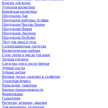
Краски для волос
Турецкая косметика
Корейская косметика
Продукция Дав
Продукция Бабушка Агафья
Продукция Чистая Линия
Продукция Нивея
Продукция Эвелина
Продукция Dr.Retter
Уход для лица и тела
Солнцезащитные средства
Косметические наборы
Соли, пены и масла для ванн
Личная гигиена
Средства для и после бритья
Зубные пасты
Зубные щетки
Ватные диски, палочки и салфетки
Туалетная бумага
Прокладки, тампоны
Банные принадлежности
Фармтовары
Галантерея
Расчески, резинки, заколки
Для маникюра, педикюра