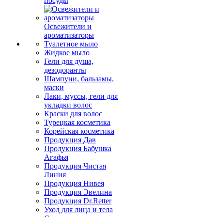
посуды
Освежители и
ароматизаторы
Туалетное мыло
Жидкое мыло
Гели для душа,
дезодоранты
Шампуни, бальзамы,
маски
Лаки, муссы, гели для
укладки волос
Краски для волос
Турецкая косметика
Корейская косметика
Продукция Дав
Продукция Бабушка
Агафья
Продукция Чистая
Линия
Продукция Нивея
Продукция Эвелина
Продукция Dr.Retter
Уход для лица и тела