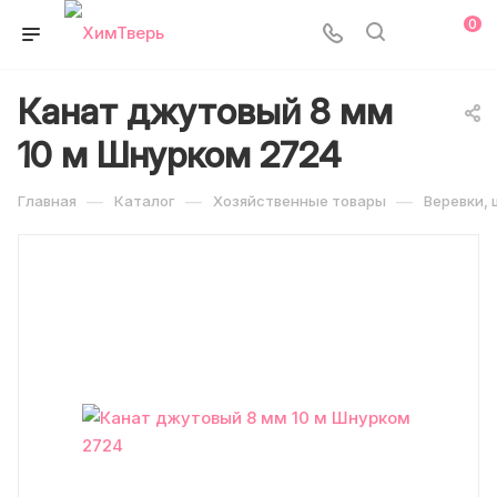
0
Канат джутовый 8 мм
10 м Шнурком 2724
—
—
—
Главная
Каталог
Хозяйственные товары
Веревки,