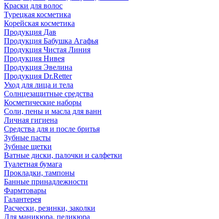
Краски для волос
Турецкая косметика
Корейская косметика
Продукция Дав
Продукция Бабушка Агафья
Продукция Чистая Линия
Продукция Нивея
Продукция Эвелина
Продукция Dr.Retter
Уход для лица и тела
Солнцезащитные средства
Косметические наборы
Соли, пены и масла для ванн
Личная гигиена
Средства для и после бритья
Зубные пасты
Зубные щетки
Ватные диски, палочки и салфетки
Туалетная бумага
Прокладки, тампоны
Банные принадлежности
Фармтовары
Галантерея
Расчески, резинки, заколки
Для маникюра, педикюра