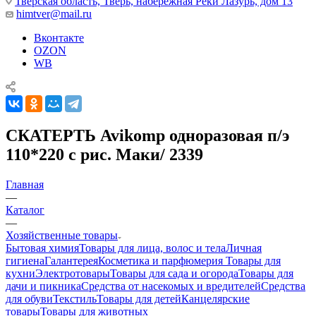
Тверская область, Тверь, набережная Реки Лазурь, дом 13
himtver@mail.ru
Вконтакте
OZON
WB
СКАТЕРТЬ Avikomp одноразовая п/э
110*220 с рис. Маки/ 2339
Главная
—
Каталог
—
Хозяйственные товары
Бытовая химия
Товары для лица, волос и тела
Личная
гигиена
Галантерея
Косметика и парфюмерия
Товары для
кухни
Электротовары
Товары для сада и огорода
Товары для
дачи и пикника
Средства от насекомых и вредителей
Средства
для обуви
Текстиль
Товары для детей
Канцелярские
товары
Товары для животных