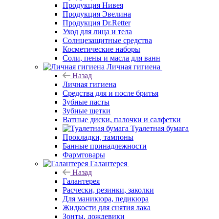
Продукция Нивея
Продукция Эвелина
Продукция Dr.Retter
Уход для лица и тела
Солнцезащитные средства
Косметические наборы
Соли, пены и масла для ванн
Личная гигиена
Назад
Личная гигиена
Средства для и после бритья
Зубные пасты
Зубные щетки
Ватные диски, палочки и салфетки
Туалетная бумага
Прокладки, тампоны
Банные принадлежности
Фармтовары
Галантерея
Назад
Галантерея
Расчески, резинки, заколки
Для маникюра, педикюра
Жидкости для снятия лака
Зонты, дождевики