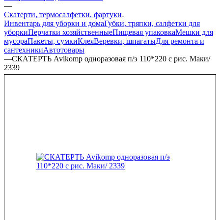
—
Скатерти, термосалфетки, фартуки
Инвентарь для уборки и дома
Губки, тряпки, салфетки для
уборки
Перчатки хозяйственные
Пищевая упаковка
Мешки для
мусора
Пакеты, сумки
Клея
Веревки, шпагаты
Для ремонта и
сантехники
Автотовары
—
СКАТЕРТЬ Avikomp одноразовая п/э 110*220 с рис. Маки/
2339