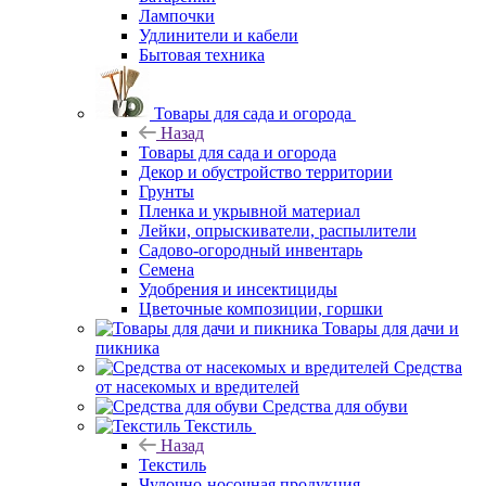
Лампочки
Удлинители и кабели
Бытовая техника
Товары для сада и огорода
Назад
Товары для сада и огорода
Декор и обустройство территории
Грунты
Пленка и укрывной материал
Лейки, опрыскиватели, распылители
Садово-огородный инвентарь
Семена
Удобрения и инсектициды
Цветочные композиции, горшки
Товары для дачи и
пикника
Средства
от насекомых и вредителей
Средства для обуви
Текстиль
Назад
Текстиль
Чулочно-носочная продукция